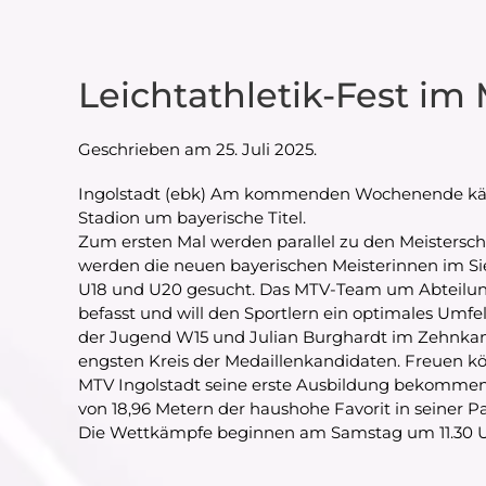
Leichtathletik-Fest im
Geschrieben am
25. Juli 2025
.
Ingolstadt (ebk) Am kommenden Wochenende kämp
Stadion um bayerische Titel.
Zum ersten Mal werden parallel zu den Meistersch
werden die neuen bayerischen Meisterinnen im S
U18 und U20 gesucht. Das MTV-Team um Abteilungsl
befasst und will den Sportlern ein optimales Umf
der Jugend W15 und Julian Burghardt im Zehnkamp
engsten Kreis der Medaillenkandidaten. Freuen kö
MTV Ingolstadt seine erste Ausbildung bekommen h
von 18,96 Metern der haushohe Favorit in seiner Pa
Die Wettkämpfe beginnen am Samstag um 11.30 Uhr 