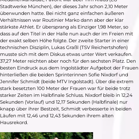
Stadtwerke München), der dieses Jahr schon 2,10 Meter
überwunden hatte. Bei nicht ganz einfachen äußeren
Verhältnissen war Routinier Marko dann aber der klar
stärkste Athlet. Er übersprang als Einziger 1,98 Meter, so
dass auf den Titel in der Halle nun auch der im Freien mit
der exakt selben Höhe folgte. Der zweite Starter in einer
technischen Disziplin, Lukas Graßl (TSV Reichertshofen)
musste sich mit dem Diskus etwas unter Wert verkaufen.
37,27 Meter reichten aber noch für den sechsten Platz. Den
besten Eindruck aus dem Ingolstädter Aufgebot der Frauen
hinterließen die beiden Sprinterinnen Sofie Nixdorf und
Jennifer Schmidt (beide MTV Ingolstadt). Über die extrem
stark besetzten 100 Meter der Frauen war für beide trotz
starker Zeiten im Halbfinale Schluss. Nixdorf bleib in 12,24
Sekunden (Vorlauf) und 12,17 Sekunden (Halbfinale) nur
knapp über ihrer Bestzeit, Schmidt verbesserte in beiden
Läufen mit 12,46 und 12,43 Sekunden ihrem alten
Hausrekord.