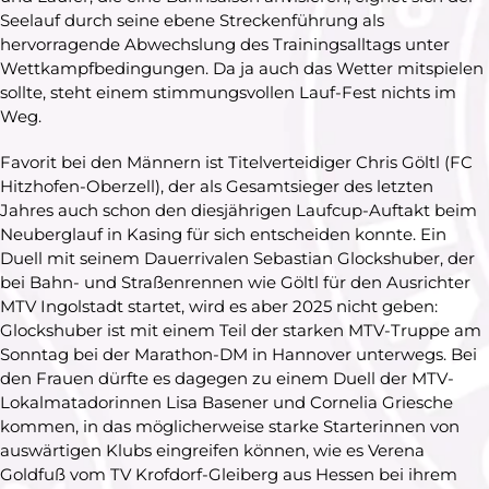
Seelauf durch seine ebene Streckenführung als
hervorragende Abwechslung des Trainingsalltags unter
Wettkampfbedingungen. Da ja auch das Wetter mitspielen
sollte, steht einem stimmungsvollen Lauf-Fest nichts im
Weg.
Favorit bei den Männern ist Titelverteidiger Chris Göltl (FC
Hitzhofen-Oberzell), der als Gesamtsieger des letzten
Jahres auch schon den diesjährigen Laufcup-Auftakt beim
Neuberglauf in Kasing für sich entscheiden konnte. Ein
Duell mit seinem Dauerrivalen Sebastian Glockshuber, der
bei Bahn- und Straßenrennen wie Göltl für den Ausrichter
MTV Ingolstadt startet, wird es aber 2025 nicht geben:
Glockshuber ist mit einem Teil der starken MTV-Truppe am
Sonntag bei der Marathon-DM in Hannover unterwegs. Bei
den Frauen dürfte es dagegen zu einem Duell der MTV-
Lokalmatadorinnen Lisa Basener und Cornelia Griesche
kommen, in das möglicherweise starke Starterinnen von
auswärtigen Klubs eingreifen können, wie es Verena
Goldfuß vom TV Krofdorf-Gleiberg aus Hessen bei ihrem