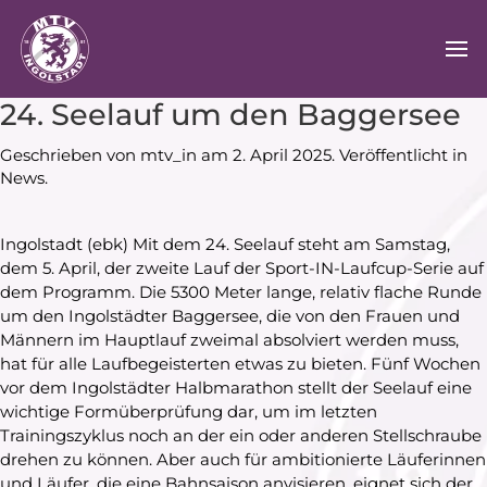
24. Seelauf um den Baggersee
Geschrieben von
mtv_in
am
2. April 2025
. Veröffentlicht in
News
.
Ingolstadt (ebk) Mit dem 24. Seelauf steht am Samstag,
dem 5. April, der zweite Lauf der Sport-IN-Laufcup-Serie auf
dem Programm. Die 5300 Meter lange, relativ flache Runde
um den Ingolstädter Baggersee, die von den Frauen und
Männern im Hauptlauf zweimal absolviert werden muss,
hat für alle Laufbegeisterten etwas zu bieten. Fünf Wochen
vor dem Ingolstädter Halbmarathon stellt der Seelauf eine
wichtige Formüberprüfung dar, um im letzten
Trainingszyklus noch an der ein oder anderen Stellschraube
drehen zu können. Aber auch für ambitionierte Läuferinnen
und Läufer, die eine Bahnsaison anvisieren, eignet sich der