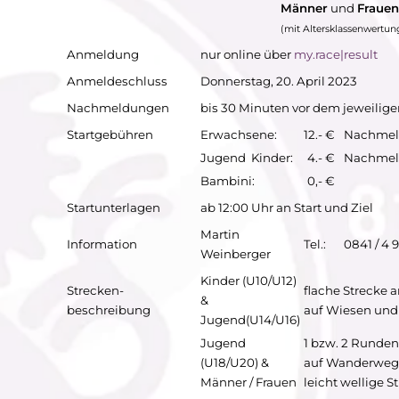
Männer
und
Fraue
n
(mit Altersklassenwertun
Anmeldung
nur online über
my.race|result
Anmeldeschluss
Donnerstag, 20. April 2023
Nachmeldungen
bis 30 Minuten vor dem jeweilige
Startgebühren
Erwachsene:
12.- €
Nachmel
Jugend Kinder:
4.- €
Nachmel
Bambini:
0,- €
Startunterlagen
ab 12:00 Uhr an Start und Ziel
Martin
Information
Tel.:
0841 / 4 
Weinberger
Kinder (U10/U12)
Strecken-
flache Strecke 
&
beschreibung
auf Wiesen un
Jugend
(U14
/
U16)
Jugend
1 bzw. 2 Runden
(U18
/
U20) &
auf Wanderwege
Männer / Frauen
leicht wellige S