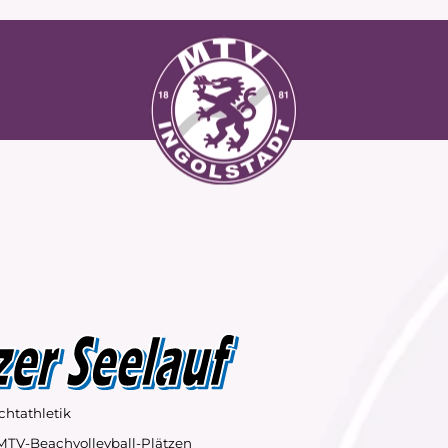
chtathletik
 MTV-Beachvolleyball-Plätzen