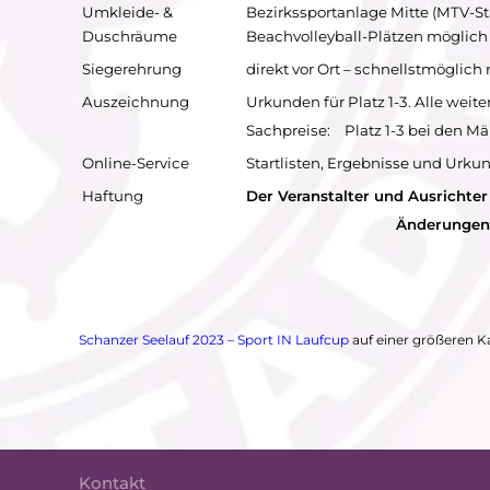
Umkleide- &
Bezirkssportanlage Mitte (MTV-St
Duschräume
Beachvolleyball-Plätzen möglich
Siegerehrung
direkt vor Ort – schnellstmöglic
Auszeichnung
Urkunden für Platz 1-3. Alle weit
Sachpreise:
Platz 1-3 bei den M
Online-Service
Startlisten, Ergebnisse und Urku
Haftung
Der Veranstalter und Ausrichter 
Änderungen 
Schanzer Seelauf 2023 – Sport IN Laufcup
auf einer größeren K
Kontakt