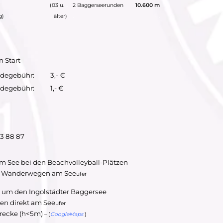
(03 u.
..
2 Baggerseerunden
10.600 m
g)
..
älter)
.
.
n Start
degebühr:
3,- €
degebühr:
1,- €
93 88 87
am See bei den Beachvolleyball-Plätzen
d Wanderwegen am See
ufer
 um den Ingolstädter Baggersee
n direkt am See
ufer
trecke (h<5m)
– (
GoogleMaps
)