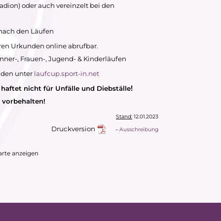
adion) oder auch vereinzelt bei den
h nach den Läufen
eren Urkunden online abrufbar.
änner-, Frauen-, Jugend- & Kinderläufen
nden unter
laufcup.sport-in.net
!
haftet nicht für Unfälle und Diebställe
vorbehalten!
Stand:
12.01.2023
Druckversion
. . .
–
Ausschreibung
arte anzeigen