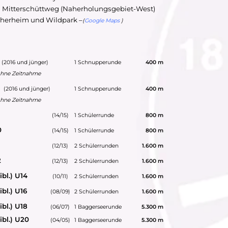
d Mitterschüttweg (Naherholungsgebiet-West)
cherheim und Wildpark –
(
Google Maps
)
16 und jünger)
1 Schnupperunde
400 m
 ohne Zeitnahme
016 und jünger)
1 Schnupperunde
400 m
 ohne Zeitnahme
(14/15)
1 Schülerrunde
800 m
0
(14/15)
1 Schülerrunde
800 m
(12/13)
2 Schülerrunden
1.600 m
2
(12/13)
2 Schülerrunden
1.600 m
bl.) U14
(10/11)
2 Schülerrunden
1.600 m
ibl.) U1
6
(08/09)
2 Schülerrunden
1.600 m
ibl.) U18
(06/07)
1 Baggerseerunde
5.300 m
ibl.) U20
(04/05)
1 Baggerseerunde
5.300 m