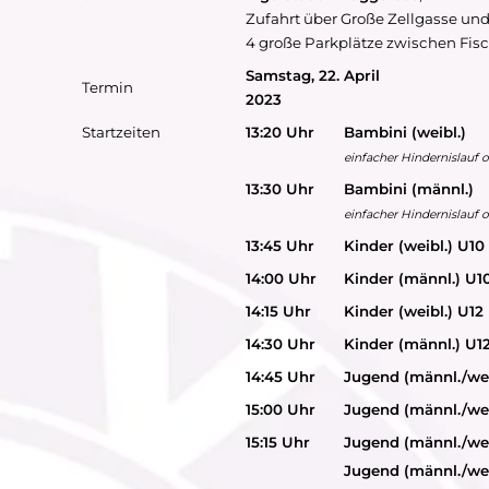
Zufahrt über Große Zellgasse un
4 große Parkplätze zwischen Fis
Samstag, 22. April
Termin
2023
Startzeiten
13:20 Uhr
Bambini (weibl.)
(20
einfacher Hindernislauf
13:30 Uhr
Bambini (männl.)
(2
einfacher Hindernislauf
13:45 Uhr
Kinder (weibl.) U10
14:00 Uhr
Kinder (männl.) U1
14:15 Uhr
Kinder (weibl.) U12
14:30 Uhr
Kinder (männl.) U1
14:45 Uhr
Jugend (männl./wei
15:00 Uhr
Jugend (männl
./w
e
15:15 Uhr
Jugend (männl
./w
e
Jugend (männl
./w
e